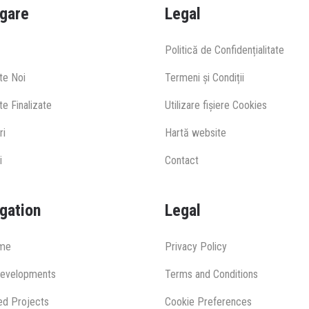
gare
Legal
Politică de Confidențialitate
te Noi
Termeni și Condiții
e Finalizate
Utilizare fișiere Cookies
ri
Hartă website
i
Contact
gation
Legal
me
Privacy Policy
evelopments
Terms and Conditions
zed Projects
Cookie Preferences