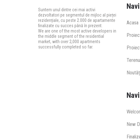
Navi
Suntem unul dintre cei mai activi
dezvoltatori pe segmentul de mijloc al pieței
rezidențiale, cu peste 2.000 de apartamente
Acasa
finalizate cu succes până în prezent.
We are one of the most active developers in
Proiec
the middle segment of the residential
market, with over 2,000 apartments
successfully completed so far.
Proiect
Terenu
Noutăț
Navi
Welco
New D
Finali