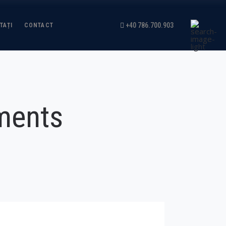
+40 786.700.903
TAȚI
CONTACT
pments