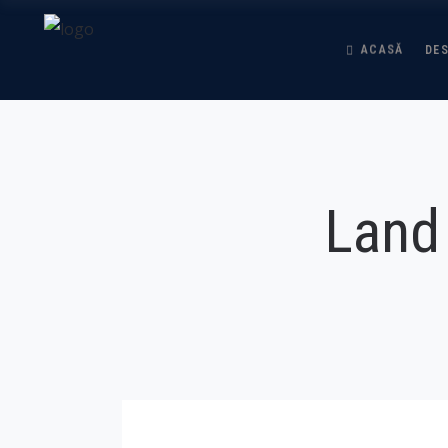
ACASĂ
DES
Land 