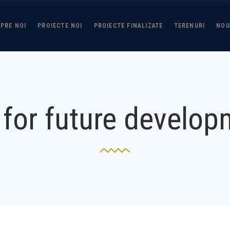
PRE NOI
PROIECTE NOI
PROIECTE FINALIZATE
TERENURI
NOU
for future develo