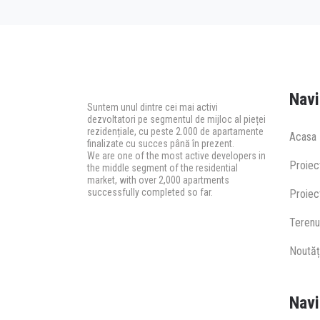
Navi
Suntem unul dintre cei mai activi
dezvoltatori pe segmentul de mijloc al pieței
rezidențiale, cu peste 2.000 de apartamente
Acasa
finalizate cu succes până în prezent.
We are one of the most active developers in
Proiec
the middle segment of the residential
market, with over 2,000 apartments
successfully completed so far.
Proiect
Terenu
Noutăț
Navi