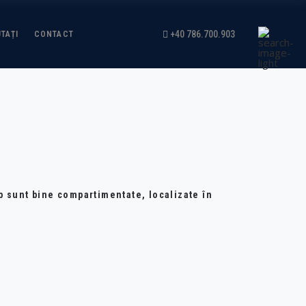
+40 786.700.903
TAȚI
CONTACT
p sunt bine compartimentate, localizate în